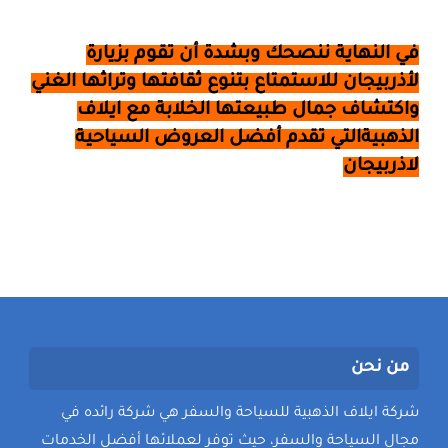
في النهاية ننصحك وبشدة أن تقوم بزيارة
لأذربيجان للاستمتاع بتنوع ثقافتها وتراثها الغني
واكتشاف جمال طبيعتها الخلابة مع ايلاف
الذهبيةالتي تقدم أفضل العروض السياحية
لاذربيجان
من نحن
شركة ايلاف الذهبية للسياحة والسفر هي شركة رائده في
مجال السياحة والسفر، حيث توفر لعملائها أفضل الخدمات