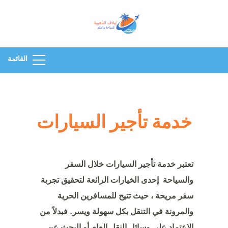
وكالة ايلاف للسفر
أفضل مكتب للسياحة في
والسياحة
السعودية عروض سفر
واستخراج تأشيرات للسعوديين
القائمة
رحلات سياحية لاجمل الوجهات
السياحية وخدمات سياحية
بأرخص الأسعار في السعودية
للسياحة رحلات شهر العسل
خدمة تأجير السيارات
تعتبر خدمة تأجير السيارات خلال السفر
والسياحة إحدى الخيارات الرائعة لتحقيق تجربة
سفر مريحة ، حيث تتيح للمسافرين الحرية
والمرونة في التنقل بكل سهولة ويسر. فبدلاً من