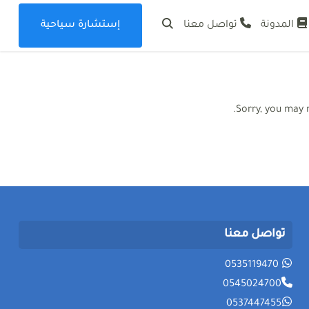
المدونة
تواصل معنا
إستشارة سياحية
احية بأرخص الأسعار في السعودية للسياحة رحلات شهر العسل
Sorry, you may 
تواصل معنا
0535119470
0545024700
0537447455