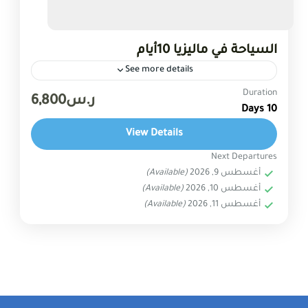
السياحة في ماليزيا 10أيام
See more details
Duration
الاماكن السياحية في ماليزيا
السياحة في ماليزيا
جزر ماليزيا
ر.س6,800
10 Days
سياحة ماليزيا
شهر عسل ماليزيا
عروض سياحية
View Details
ماليزيا لشهر العسل
مناطق ماليزيا
Next Departures
تشمل السياحة في ماليزيا 10أيام زيارة أشهر المدن
أغسطس 9, 2026
(Available)
السياحية في البلاد، بما في ذلك سيلانجور وبينانج
أغسطس 10, 2026
(Available)
ولنكاوي وكوالالمبور. جدول السياحة في ماليزيا :
أغسطس 11, 2026
(Available)
يتم...
عروض ماليزيا السياحية