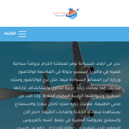
وكالة ايلاف للسفر
أفضل مكتب للسياحة في
والسياحة
السعودية عروض سفر
واستخراج تأشيرات
القائمة
للسعوديين رحلات سياحية
لاجمل الوجهات السياحية
وخدمات سياحية بأرخص
نحن في ايلاف للسياحة نوفر لعملائنا الكرام عروضاً سياحية
الأسعار في السعودية للسياحة
مميزة في ماليزيا. استمتع بجولة في العاصمة كوالالمبور
رحلات شهر العسل
وزيارة أبرز المعالم السياحية فيها، مثل برج كوالالمبور ومنتزه
بيرديك. كما يمكنك زيارة جزيرة لنكاوي واستكشاف غاباتها
المطيرة وشواطئها الرملية البيضاء الخلابة. وإذا كنت من
محبي الطبيعة، فعليك زيارة منتزه تامان نيغارا والاستمتاع
بمشاهدة شلالاته الخلابة والغابات الكثيفة. احجز الآن
واستمتع بعروضنا المميزة في بقعةٍ أشبه بالفردوسِ
المفقود الذي نفتقده في عطلة تأخذنا إلى عالمٍ من السحر