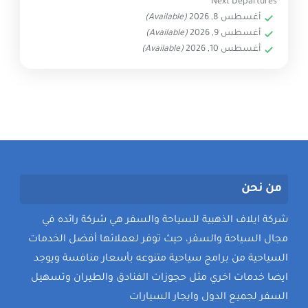
Next Departures
عروض المالديف لشخصين
عروض سياحية
مكتب سياحة
أغسطس 8, 2026
(Available)
أفضل بكد المالديف بفيلا شاطئية مع مسبح خاص
أغسطس 9, 2026
(Available)
أغسطس 10, 2026
(Available)
بكج مميز لشهر العسل تواصل الان
عروض ماليزيا السياحية
من نحن
شركة ايلاف الذهبية للسياحة والسفر هي شركة رائده في
مجال السياحة والسفر، حيث توفر لعملائها أفضل الخدمات
السياحية من برامج سياحية متنوعه بأسعار منافسة ويوجد
ايضا خدمات اخري مثل حجوزات الفنادق والطيران وتسهيل
السفر لجميع الدول وايجار السيارات