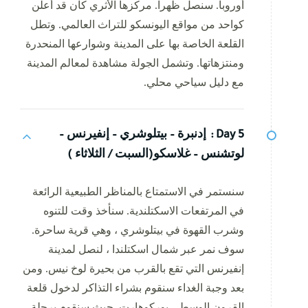
أوروبا. سنصل ظهرا. مركزها الأثري كان قد أعلن
كواحد من مواقع اليونسكو للتراث العالمي. وتطل
القلعة الخاصة بها على المدينة وشوارعها المنحدرة
ومنتزهاتها. وتشمل الجولة مشاهدة لمعالم المدينة
مع دليل سياحي محلي.
Day 5 :
إدنبرة – بيتلوشري – إنفيرنس –
لوتشنس – غلاسكو(السبت / الثلاثاء )
سنستمر في الاستمتاع بالمناظر الطبيعية الرائعة
في المرتفعات الاسكتلندية. سنأخذ وقت للتنوه
وشرب القهوة في بيتلوشري ، وهي قرية ساحرة.
سوف نمر عبر شمال اسكتلندا ، لنصل لمدينة
إنفيرنس التي تقع بالقرب من بحيرة لوخ نيس. ومن
بعد وجبة الغداء سنقوم بشراء التذاكر لدخول قلعة
القرون الوسطى يوركوهارت, حيث سنقوم برحلة