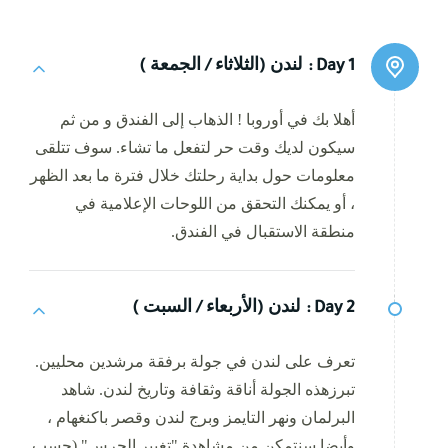
Day 1 :
لندن (الثلاثاء / الجمعة )
أهلا بك في أوروبا ! الذهاب إلى الفندق و من ثم
سيكون لديك وقت حر لتفعل ما تشاء. سوف تتلقى
معلومات حول بداية رحلتك خلال فترة ما بعد الظهر
، أو يمكنك التحقق من اللوحات الإعلامية في
منطقة الاستقبال في الفندق.
Day 2 :
لندن (الأربعاء / السبت )
تعرف على لندن في جولة برفقة مرشدين محليين.
تبرزهذه الجولة أناقة وثقافة وتاريخ لندن. شاهد
البرلمان ونهر التايمز وبرج لندن وقصر باكنغهام ،
وأيضا سنتمكن من مشاهدة "تغيير الحرس" (حسب