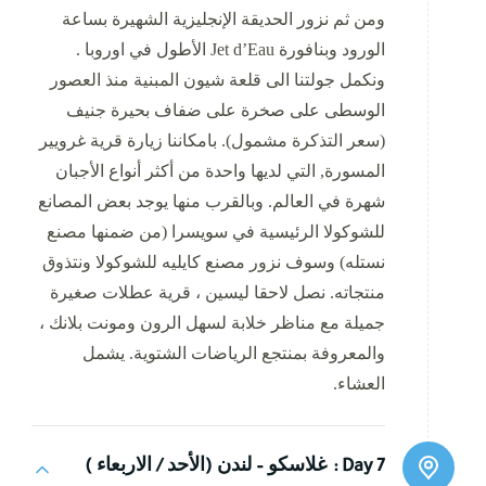
ومن ثم نزور الحديقة الإنجليزية الشهيرة بساعة
الورود وبنافورة Jet d’Eau الأطول في اوروبا .
ونكمل جولتنا الى قلعة شيون المبنية منذ العصور
الوسطى على صخرة على ضفاف بحيرة جنيف
(سعر التذكرة مشمول). بامكاننا زيارة قرية غرويير
المسورة, التي لديها واحدة من أكثر أنواع الأجبان
شهرة في العالم. وبالقرب منها يوجد بعض المصانع
للشوكولا الرئيسية في سويسرا (من ضمنها مصنع
نستله) وسوف نزور مصنع كايليه للشوكولا ونتذوق
منتجاته. نصل لاحقا ليسين ، قرية عطلات صغيرة
جميلة مع مناظر خلابة لسهل الرون ومونت بلانك ،
والمعروفة بمنتجع الرياضات الشتوية. يشمل
العشاء.
Day 7 :
غلاسكو – لندن (الأحد / الاربعاء )