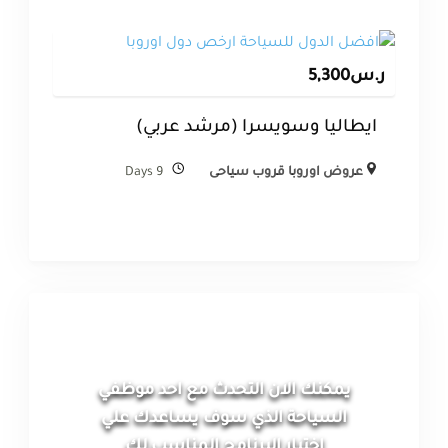
ر.س
5,300
ايطاليا وسويسرا (مرشد عربي)
عروض اوروبا قروب سياحى
9 Days
يمكنك الان التحدث مع احد موظفي
السياحة الذي سوف يساعدك علي
اختيار البرنامج المناسب لك