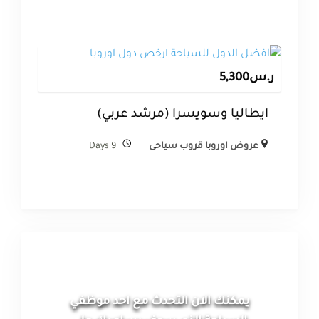
ر.س
5,300
ايطاليا وسويسرا (مرشد عربي)
عروض اوروبا قروب سياحى
9 Days
يمكنك الان التحدث مع احد موظفي