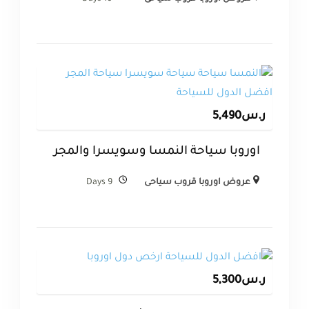
ر.س
5,490
اوروبا سياحة النمسا وسويسرا والمجر
عروض اوروبا قروب سياحى
9 Days
ر.س
5,300