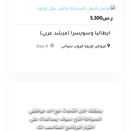
ر.س
5,300
ايطاليا وسويسرا (مرشد عربي)
عروض اوروبا قروب سياحى
9 Days
يمكنك الان التحدث مع احد موظفي
السياحة الذي سوف يساعدك علي
اختيار البرنامج المناسب لك